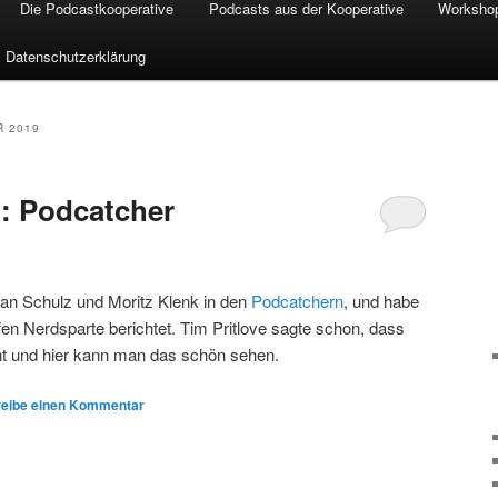
Die Podcastkooperative
Podcasts aus der Kooperative
Workshop
Datenschutzerklärung
 2019
: Podcatcher
efan Schulz und Moritz Klenk in den
Podcatchern
, und habe
fen Nerdsparte berichtet. Tim Pritlove sagte schon, dass
ht und hier kann man das schön sehen.
eibe einen Kommentar