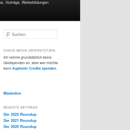
s, Vorträge, Weiterbildungen
S
u
c
h
CHAOS MEDIA UNTERSTÜTZEN
e
Ich nehme grundsätzlich keine
n
Geldspenden an, aber wer möchte
kann
Auphonic Credits spenden
.
Mastodon
NEUESTE BEITRÄGE
Der 2022 Roundup
Der 2021 Roundup
Der 2020 Roundup