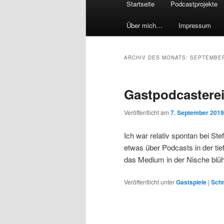
Startseite
Podcastprojekte
Über mich…
Impressum
ARCHIV DES MONATS:
SEPTEMBER
Gastpodcasterei
Veröffentlicht am
7. September 2019
Ich war relativ spontan bei St
etwas über Podcasts in der tie
das Medium in der Nische blü
Veröffentlicht unter
Gastspiele
|
Schr