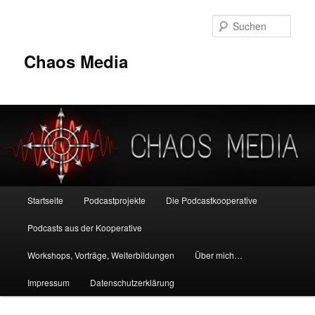
Zum
primären
Such
Inhalt
springen
Chaos Media
Hauptmenü
Startseite
Podcastprojekte
Die Podcastkooperative
Podcasts aus der Kooperative
Workshops, Vorträge, Weiterbildungen
Über mich…
Impressum
Datenschutzerklärung